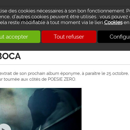
ilise des cookies nécessaires à son bon fonctionnement. 
nce, d’autres cookies peuvent être utilisés : vous pouvez 
LES DATES
CONTACT
Cela reste modifiable à tout moment via le lien
Cookies
en 
ut accepter
Tout refuser
Configu
BOCA
 extrait de son prochain album éponyme, à paraître le 25 octobre,
ur tournée aux côtés de POESIE ZERO.