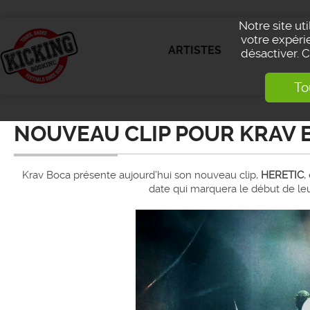
Notre site ut
votre expérie
ARTISTES
désactiver. 
To
NOUVEAU CLIP POUR KRAV 
Krav Boca présente aujourd’hui son nouveau clip,
HERETIC
,
date qui marquera le début de le