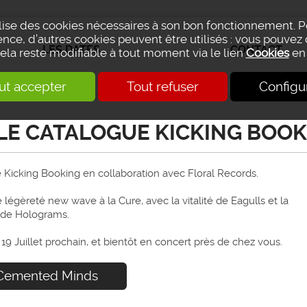
ilise des cookies nécessaires à son bon fonctionnement. 
nce, d’autres cookies peuvent être utilisés : vous pouvez 
LES DATES
CONTACT
Cela reste modifiable à tout moment via le lien
Cookies
en 
ut accepter
Tout refuser
Configu
LE CATALOGUE KICKING BOO
 Kicking Booking en collaboration avec Floral Records.
légèreté new wave à la Cure, avec la vitalité de Eagulls et la
 de Holograms.
 19 Juillet prochain, et bientôt en concert près de chez vous.
 Cemented Minds