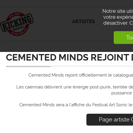
Notre site ut
votre expérie
ARTISTES
désactiver. 
To
CEMENTED MINDS REJOINT 
Cemented Minds rejoint officiellement le catalogue
Les caennais délivrent une énergie post-punk, teintée de 
puissance
Cemented Minds sera à l’affiche du Festival Art Sonic le
Page artiste