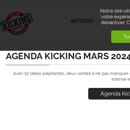
Notre site ut
votre expérie
ARTISTES
désactiver. 
To
AGENDA KICKING MARS 202
Avec 52 dates palpitantes, deux sorties à ne pas manquer 
intense e
Agenda Kic